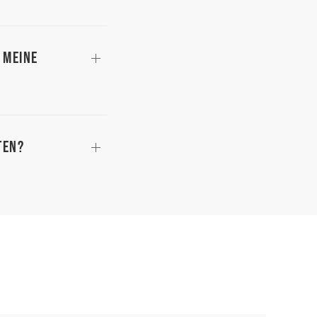
 meine
ten?