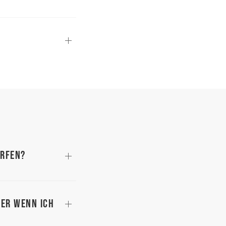
urfen?
ner wenn ich